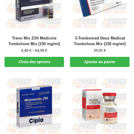
Treno Mix Zillt Medicine
3-Trenbomed Deus Medical
Trenbolone Mix (150 mg/ml)
Trenbolone Mix (150 mg/ml)
6,49
€
–
64,99
€
39,95
€
Choix des options
Ajouter au panier