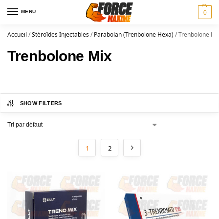
MENU
0
Accueil
/
Stéroïdes Injectables
/
Parabolan (Trenbolone Hexa)
/
Trenbolone Mi
Trenbolone Mix
SHOW FILTERS
1
2