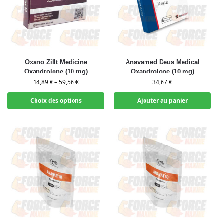
Oxano Zillt Medicine
Anavamed Deus Medical
Oxandrolone (10 mg)
Oxandrolone (10 mg)
14,89
€
–
59,56
€
34,67
€
Choix des options
Ajouter au panier