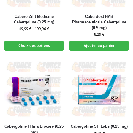
Cabero Zillt Medicine
Caberdost HAB
Cabergoline (0.25 mg)
Pharmaceuticals Cabergoline
(0.5 mg)
49,99
€
–
199,96
€
8,29
€
Choix des options
Ajouter au panier
Cabergoline Hilma Biocare (0.25
Cabergoline SP Labs (0.25 mg)
mg)
35,49
€