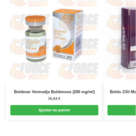
Boldever Vermodje Boldenone (200 mg/ml)
Boldo Zillt M
36,84
€
Ajouter au panier