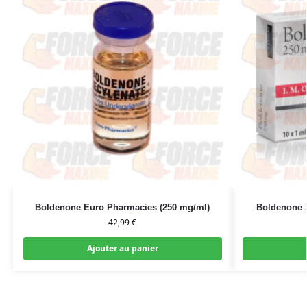
Boldenone Euro Pharmacies (250 mg/ml)
Boldenone 
42,99
€
Ajouter au panier