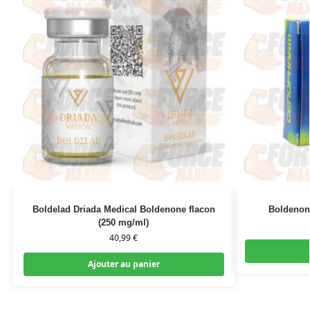
Boldelad Driada Medical Boldenone flacon
Boldenon
(250 mg/ml)
40,99
€
Ajouter au panier