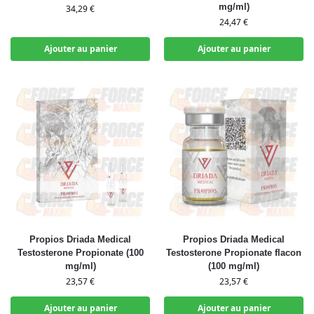
mg/ml)
34,29
€
24,47
€
Ajouter au panier
Ajouter au panier
Propios Driada Medical
Propios Driada Medical
Testosterone Propionate (100
Testosterone Propionate flacon
mg/ml)
(100 mg/ml)
23,57
€
23,57
€
Ajouter au panier
Ajouter au panier