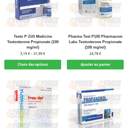
Testo P Zillt Medicine
Pharma Test P100 Pharmacom
Testosterone Propionate (100
Labs Testosterone Propionate
mg/ml)
(100 mg/ml)
3,19
€
–
31,99
€
24,78
€
Choix des options
Ajouter au panier