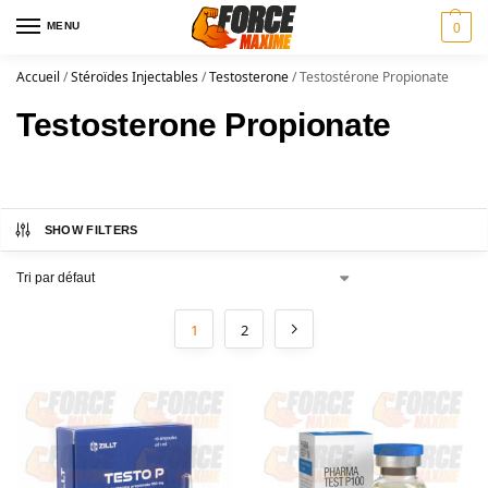
MENU
0
Accueil
/
Stéroïdes Injectables
/
Testosterone
/
Testostérone Propionate
Testosterone Propionate
SHOW FILTERS
1
2