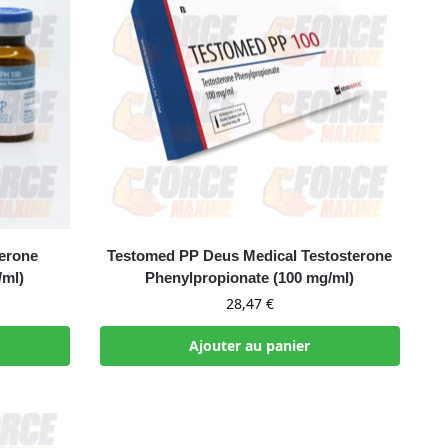
erone
Testomed PP Deus Medical Testosterone
/ml)
Phenylpropionate (100 mg/ml)
28,47
€
Ajouter au panier