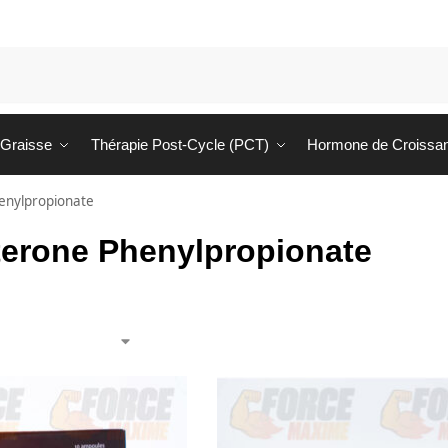
 Graisse
Thérapie Post-Cycle (PCT)
Hormone de Croissa
enylpropionate
terone Phenylpropionate