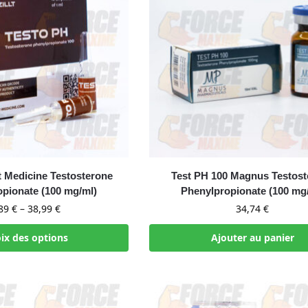
lt Medicine Testosterone
Test PH 100 Magnus Testost
pionate (100 mg/ml)
Phenylpropionate (100 mg
,89
€
–
38,99
€
34,74
€
ix des options
Ajouter au panier