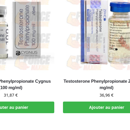
Phenylpropionate Cygnus
Testosterone Phenylpropionate 
(100 mg/ml)
mg/ml)
31,87
€
36,96
€
uter au panier
Ajouter au panier