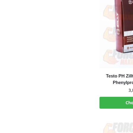
Testo PH Zil
Phenylpro
3
Cho