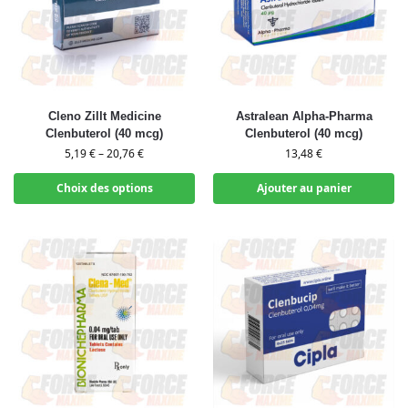
Cleno Zillt Medicine
Astralean Alpha-Pharma
Clenbuterol (40 mcg)
Clenbuterol (40 mcg)
5,19
€
–
20,76
€
13,48
€
Choix des options
Ajouter au panier