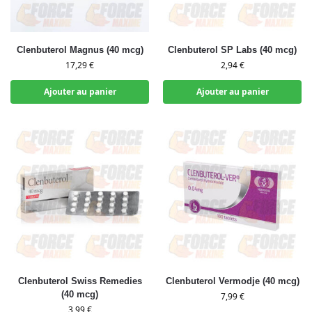
Clenbuterol Magnus (40 mcg)
Clenbuterol SP Labs (40 mcg)
17,29
€
2,94
€
Ajouter au panier
Ajouter au panier
Clenbuterol Swiss Remedies
Clenbuterol Vermodje (40 mcg)
(40 mcg)
7,99
€
3,99
€