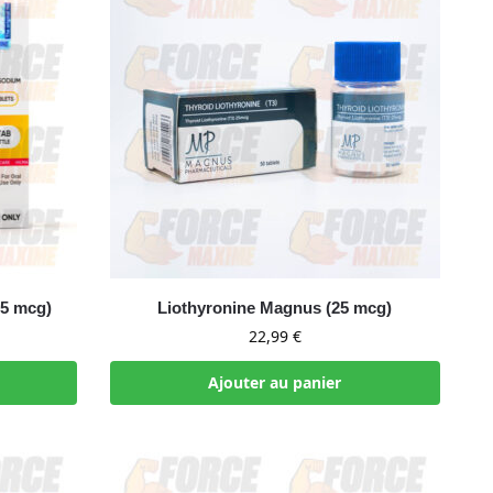
25 mcg)
Liothyronine Magnus (25 mcg)
22,99
€
Ajouter au panier