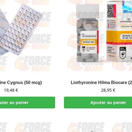
ine Cygnus (50 mcg)
Liothyronine Hilma Biocare (
19,48
€
28,95
€
uter au panier
Ajouter au panier