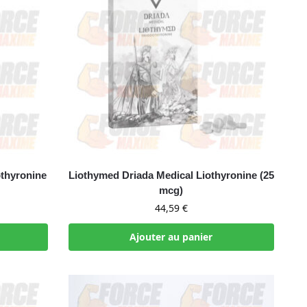
thyronine
Liothymed Driada Medical Liothyronine (25
mcg)
44,59
€
Ajouter au panier