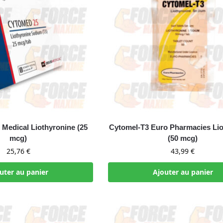
Medical Liothyronine (25
Cytomel-T3 Euro Pharmacies Lio
mcg)
(50 mcg)
25,76
€
43,99
€
uter au panier
Ajouter au panier