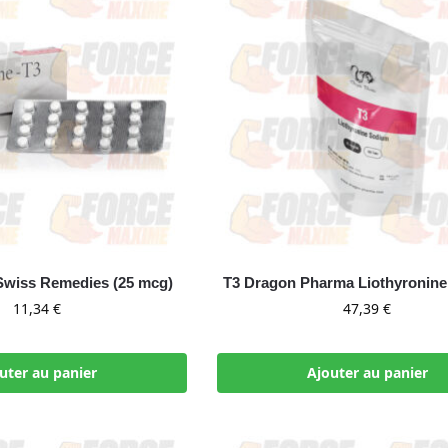
Swiss Remedies (25 mcg)
T3 Dragon Pharma Liothyronine
11,34
€
47,39
€
uter au panier
Ajouter au panier