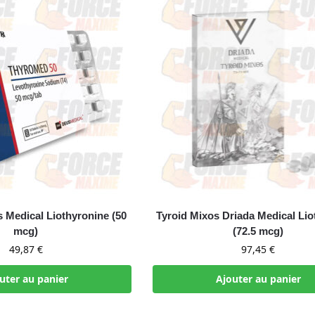
Medical Liothyronine (50
Tyroid Mixos Driada Medical Lio
mcg)
(72.5 mcg)
49,87
€
97,45
€
uter au panier
Ajouter au panier