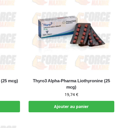
 (25 mcg)
Thyro3 Alpha-Pharma Liothyronine (25
mcg)
19,74
€
Ajouter au panier