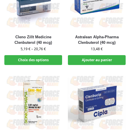
Cleno Zillt Medicine
Astralean Alpha-Pharma
Clenbuterol (40 mcg)
Clenbuterol (40 mcg)
5,19
€
–
20,76
€
13,48
€
Choix des options
Ajouter au panier