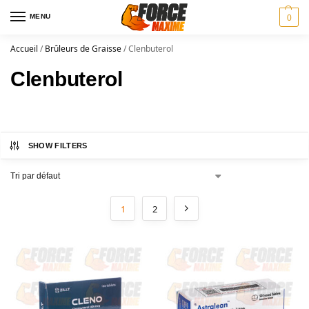
MENU
0
Accueil
/
Brûleurs de Graisse
/
Clenbuterol
Clenbuterol
SHOW FILTERS
1
2