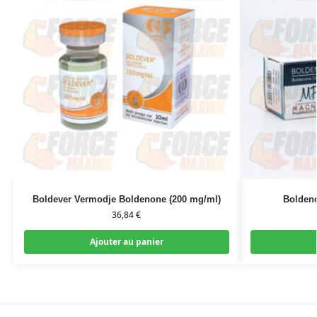
Boldever Vermodje Boldenone (200 mg/ml)
Bolden
36,84
€
Ajouter au panier