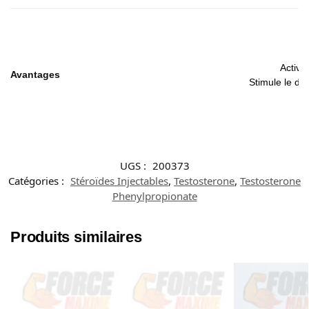
Active
Avantages
Stimule le dé
UGS :
200373
Catégories :
Stéroïdes Injectables
,
Testosterone
,
Testosterone
Phenylpropionate
Produits similaires