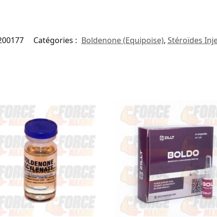
200177
Catégories :
Boldenone (Equipoise)
,
Stéroïdes Inj