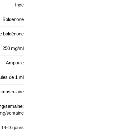
Inde
Boldenone
e boldénone
250 mg/ml
Ampoule
les de 1 ml
tramusculaire
g/semaine;
mg/semaine
14-16 jours