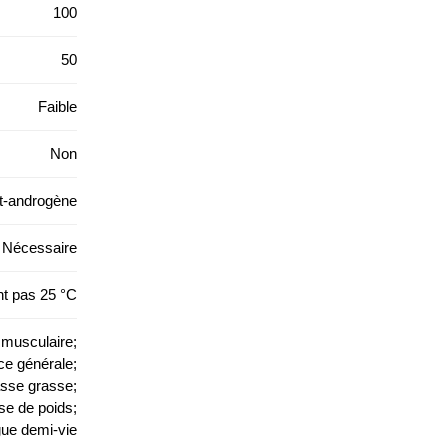
100
50
Faible
Non
nt-androgène
Nécessaire
nt pas 25 °C
 musculaire;
ce générale;
masse grasse;
ise de poids;
gue demi-vie