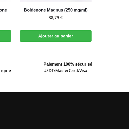
none
Boldenone Magnus (250 mg/ml)
38,79
€
Ajouter au panier
Paiement 100% sécurisé
rigine
USDT/MasterCard/Visa