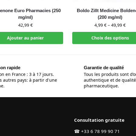
enone Euro Pharmacies (250
Boldo Zillt Medicine Bolde
mg/ml)
(200 mg/ml)
42,99
€
4,99
€
–
49,99
€
Ajouter au panier
Choix des options
son rapide
Garantie de qualité
on en France : 3 à 17 jours.
Tous les produits sont d’o
s autres pays: à partir d'une
authentique et de qualité
e.
pharmaceutique.
Consultation gratuite
☎
+33 6 78 99 90 71