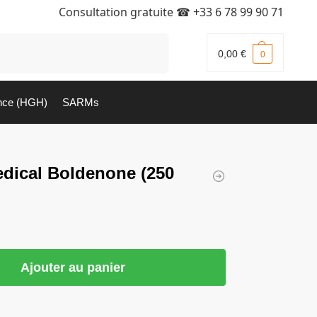
Consultation gratuite ☎
+33 6 78 99 90 71
Recherche
0,00
€
0
nce (HGH)
SARMs
dical Boldenone (250
Ajouter au panier