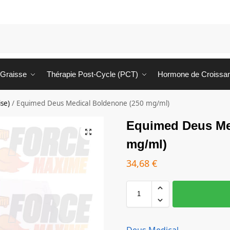
 Graisse
Thérapie Post-Cycle (PCT)
Hormone de Croissa
se)
/
Equimed Deus Medical Boldenone (250 mg/ml)
Equimed Deus Me
mg/ml)
34,68
€
Deus Medical