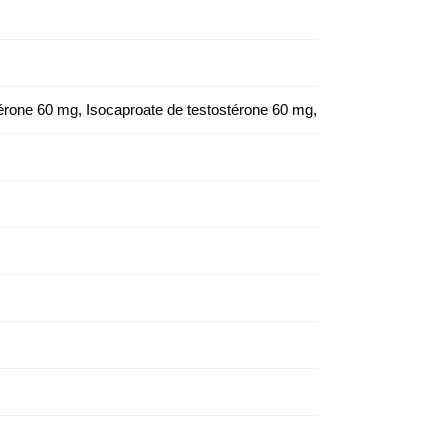
térone 60 mg, Isocaproate de testostérone 60 mg, Décanoate de test
Injectio
Hommes 250-10