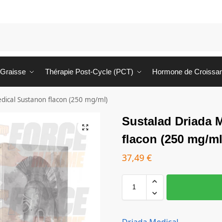
 Graisse
Thérapie Post-Cycle (PCT)
Hormone de Croissa
dical Sustanon flacon (250 mg/ml)
Sustalad Driada 
flacon (250 mg/ml
37,49
€
Driada Medical