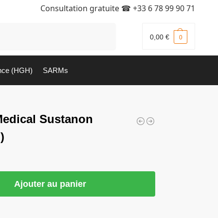
Consultation gratuite ☎
+33 6 78 99 90 71
Recherche
0,00
€
0
nce (HGH)
SARMs
Medical Sustanon
)
Ajouter au panier