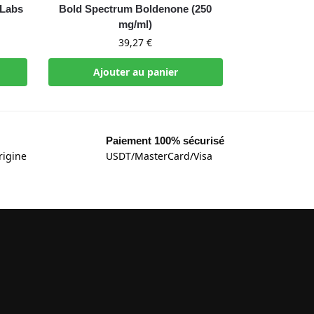
 Labs
Bold Spectrum Boldenone (250
mg/ml)
39,27
€
Ajouter au panier
Paiement 100% sécurisé
rigine
USDT/MasterCard/Visa