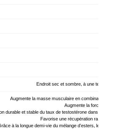
Forte (en fon
Stéroïde anabol
Endroit sec et sombre, à une température ne dépa
Augmente la masse musculaire en combinant différents esters d
Augmente la force physique et l'end
n durable et stable du taux de testostérone dans le sang grâce au m
Favorise une récupération rapide après un entraî
râce à la longue demi-vie du mélange d'esters, les résultats sont sta