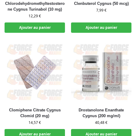
Chlorodehydromethyltestostero
Clenbuterol Cygnus (50 mcg)
ne Cygnus Turinabol (10 mg)
7,99
€
12,29
€
Ajouter au panier
Ajouter au panier
Clomiphene Citrate Cygnus
Drostanolone Enanthate
Clomid (20 mg)
Cygnus (200 mg/ml)
14,57
€
40,48
€
Ajouter au panier
Ajouter au panier