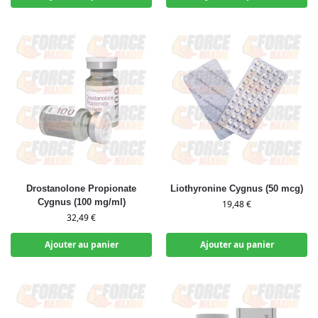
Drostanolone Propionate
Liothyronine Cygnus (50 mcg)
Cygnus (100 mg/ml)
19,48
€
32,49
€
Ajouter au panier
Ajouter au panier