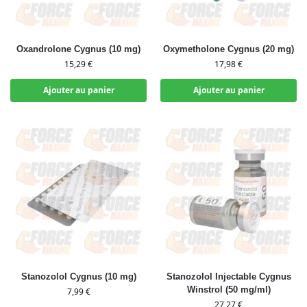
Oxandrolone Cygnus (10 mg)
Oxymetholone Cygnus (20 mg)
15,29
€
17,98
€
Ajouter au panier
Ajouter au panier
Stanozolol Cygnus (10 mg)
Stanozolol Injectable Cygnus
Winstrol (50 mg/ml)
7,99
€
27,27
€