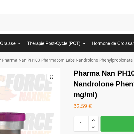
 Graisse
Thérapie Post-Cycle (PCT)
Hormone de Croissa
/
Pharma Nan PH100 Pharmacom Labs Nandrolone Phenylpropionate 
Pharma Nan PH1
Nandrolone Pheny
mg/ml)
32,59
€