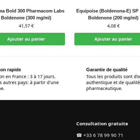
ma Bold 300 Pharmacom Labs
Equipoise (Boldenona-E) SP
Boldenone (300 mg/ml)
Boldenone (200 mg/ml)
41,57
€
4,08
€
Ajouter au panier
Ajouter au panier
son rapide
Garantie de qualité
on en France : 3 à 17 jours.
Tous les produits sont d’o
s autres pays: à partir d'une
authentique et de qualité
e.
pharmaceutique.
Consultation gratuite
☎
+33 6 78 99 90 71