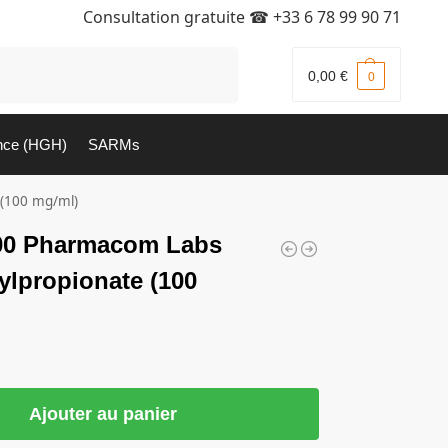
Consultation gratuite ☎
+33 6 78 99 90 71
Recherche
0,00
€
0
nce (HGH)
SARMs
(100 mg/ml)
00 Pharmacom Labs
lpropionate (100
Ajouter au panier