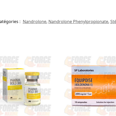
atégories :
Nandrolone
,
Nandrolone Phenylpropionate
,
St