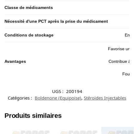
Classe de médicaments
Nécessité d'une PCT après la prise du médicament
Conditions de stockage
Endr
Favorise une 
Avantages
Contribue à a
Fourni
UGS :
200194
Catégories :
Boldenone (Equipoise)
,
Stéroïdes Injectables
Produits similaires