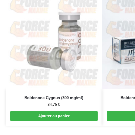
Boldenone Cygnus (300 mg/ml)
Bolden
34,76
€
Ajouter au panier