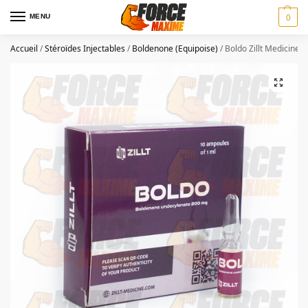
MENU
0
Accueil
/
Stéroïdes Injectables
/
Boldenone (Equipoise)
/
Boldo Zillt Medicine