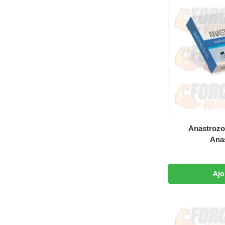
Anastroz
Anas
Ajo