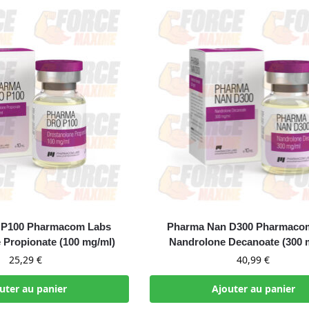
 P100 Pharmacom Labs
Pharma Nan D300 Pharmaco
 Propionate (100 mg/ml)
Nandrolone Decanoate (300 
25,29
€
40,99
€
uter au panier
Ajouter au panier