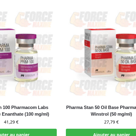
m 100 Pharmacom Labs
Pharma Stan 50 Oil Base Pharm
 Enanthate (100 mg/ml)
Winstrol (50 mg/ml)
41,29
€
27,79
€
uter au panier
Ajouter au panier