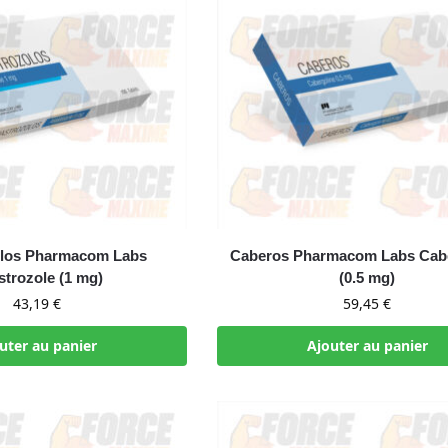
olos Pharmacom Labs
Caberos Pharmacom Labs Cabe
trozole (1 mg)
(0.5 mg)
43,19
€
59,45
€
uter au panier
Ajouter au panier