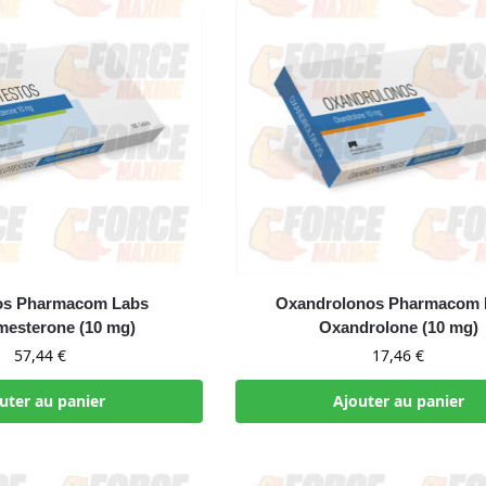
tos Pharmacom Labs
Oxandrolonos Pharmacom 
mesterone (10 mg)
Oxandrolone (10 mg)
57,44
€
17,46
€
uter au panier
Ajouter au panier