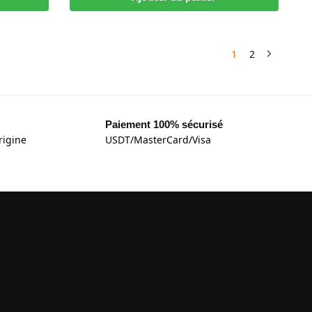
1
2
Paiement 100% sécurisé
rigine
USDT/MasterCard/Visa