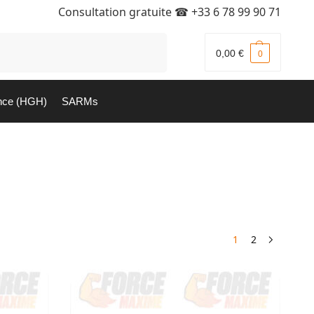
Consultation gratuite ☎
+33 6 78 99 90 71
Recherche
0,00
€
0
nce (HGH)
SARMs
1
2