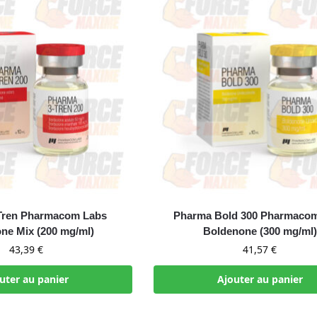
Tren Pharmacom Labs
Pharma Bold 300 Pharmaco
ne Mix (200 mg/ml)
Boldenone (300 mg/ml)
43,39
€
41,57
€
uter au panier
Ajouter au panier