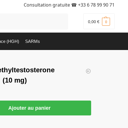
Consultation gratuite ☎
+33 6 78 99 90 71
Recherche
0,00
€
0
nce (HGH)
SARMs
thyltestosterone
 (10 mg)
Ajouter au panier