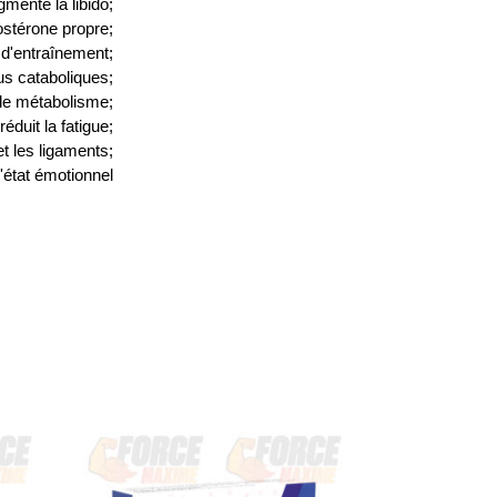
mente la libido;
ostérone propre;
 d'entraînement;
sus cataboliques;
le métabolisme;
réduit la fatigue;
 et les ligaments;
l'état émotionnel