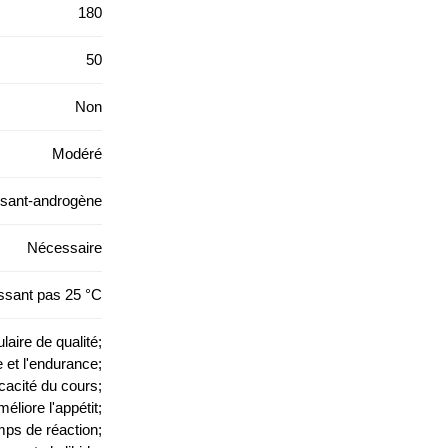
180
50
Non
Modéré
isant-androgène
Nécessaire
ssant pas 25 °C
aire de qualité;
 et l'endurance;
cacité du cours;
éliore l'appétit;
mps de réaction;