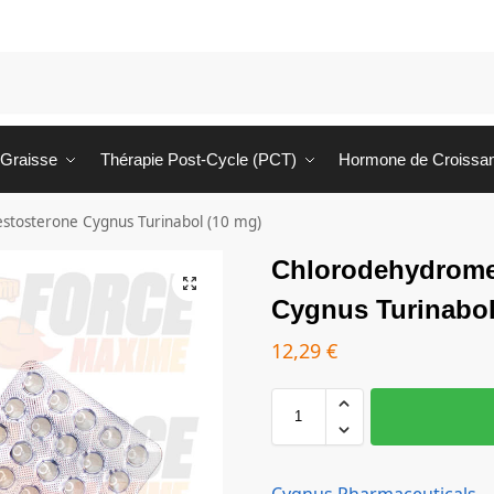
 Graisse
Thérapie Post-Cycle (PCT)
Hormone de Croissa
stosterone Cygnus Turinabol (10 mg)
Chlorodehydrome
Cygnus Turinabol
12,29
€
Cygnus Pharmaceuticals