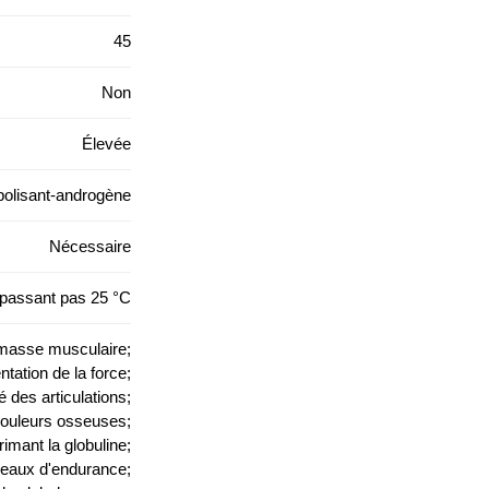
45
Non
Élevée
bolisant-androgène
Nécessaire
épassant pas 25 °C
masse musculaire;
tation de la force;
té des articulations;
ouleurs osseuses;
imant la globuline;
eaux d'endurance;