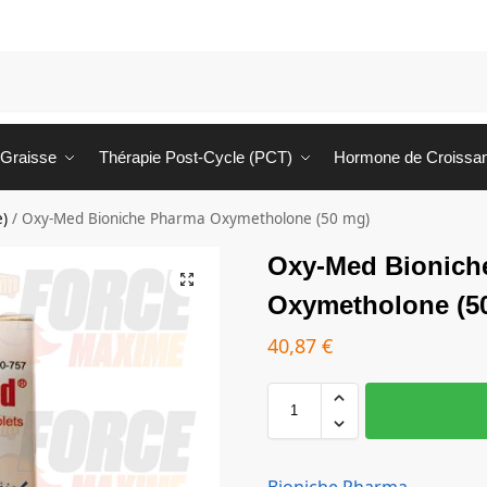
 Graisse
Thérapie Post-Cycle (PCT)
Hormone de Croissa
e)
/
Oxy-Med Bioniche Pharma Oxymetholone (50 mg)
Oxy-Med Bionich
Oxymetholone (5
40,87
€
Bioniche Pharma