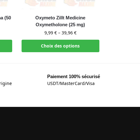
a (50
Oxymeto Zillt Medicine
Oxymetholone (25 mg)
9,99
€
–
39,96
€
Choix des options
Paiement 100% sécurisé
rigine
USDT/MasterCard/Visa