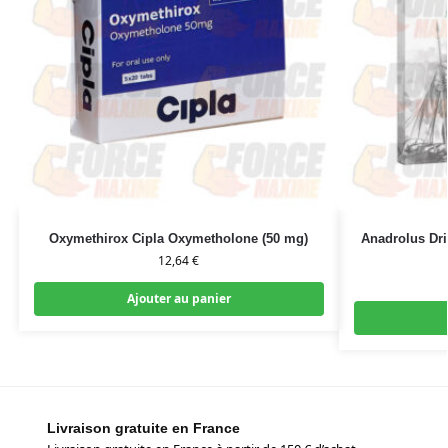
Oxymethirox Cipla Oxymetholone (50 mg)
Anadrolus Dr
12,64
€
Ajouter au panier
Livraison gratuite en France