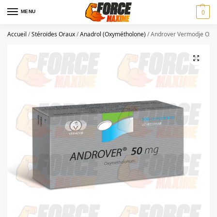
MENU
0
Accueil
/
Stéroïdes Oraux
/
Anadrol (Oxymétholone)
/
Androver Vermodje Oxy