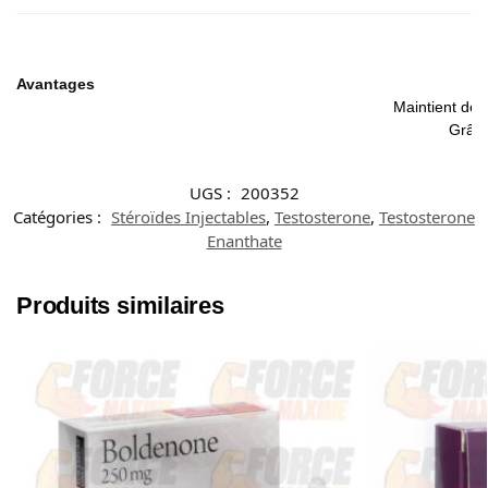
Avantages
Maintient des
Grâce
UGS :
200352
Catégories :
Stéroïdes Injectables
,
Testosterone
,
Testosterone
Enanthate
Produits similaires