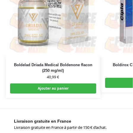
Boldelad Driada Medical Boldenone flacon
Boldirox C
(250 mg/ml)
40,99
€
Ajouter au panier
Livraison gratuite en France
Livraison gratuite en France à partir de 150 € d’achat.