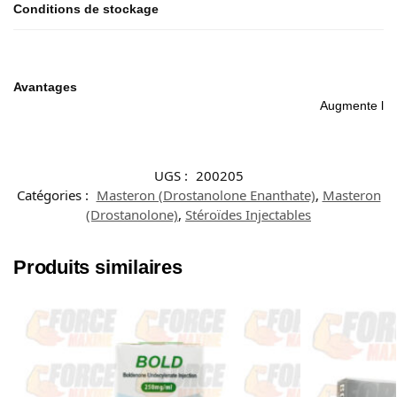
Conditions de stockage
Avantages
Augmente la f
UGS :
200205
Catégories :
Masteron (Drostanolone Enanthate)
,
Masteron
(Drostanolone)
,
Stéroïdes Injectables
Produits similaires