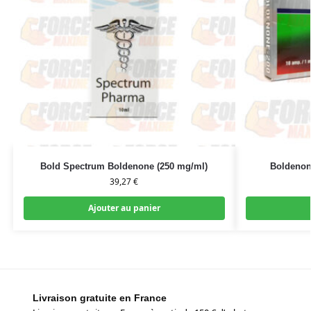
Bold Spectrum Boldenone (250 mg/ml)
Boldenon
39,27
€
Ajouter au panier
Livraison gratuite en France