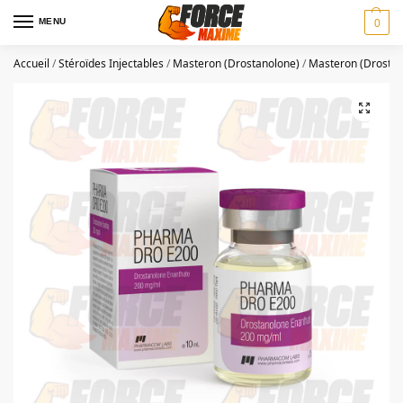
MENU
0
Accueil
/
Stéroïdes Injectables
/
Masteron (Drostanolone)
/
Masteron (Drostan