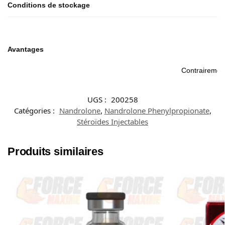
Conditions de stockage
Avantages
F
Contrairement
UGS :
200258
Catégories :
Nandrolone
,
Nandrolone Phenylpropionate
,
Stéroïdes Injectables
Produits similaires