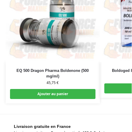
EQ 500 Dragon Pharma Boldenone (500
Boldoged 
mg/ml)
45,75
€
Ajouter au panier
Livraison gratuite en France