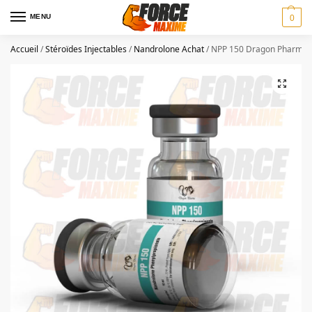
MENU
0
Accueil
/
Stéroïdes Injectables
/
Nandrolone Achat
/
NPP 150 Dragon Pharma N