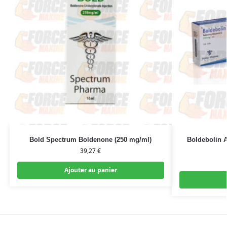
Bold Spectrum Boldenone (250 mg/ml)
Boldebolin 
39,27
€
Ajouter au panier