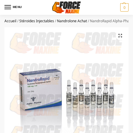
MENU
0
Accueil
/
Stéroïdes Injectables
/
Nandrolone Achat
/
NandroRapid Alpha-Pharm