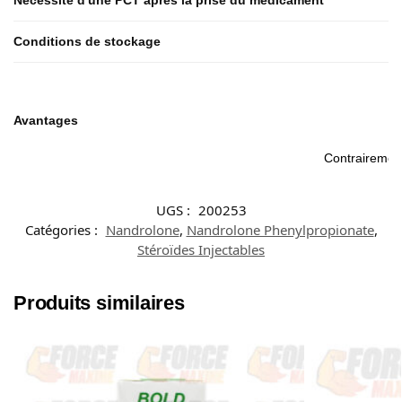
Nécessité d'une PCT après la prise du médicament
Conditions de stockage
Avantages
F
Contrairement
UGS :
200253
Catégories :
Nandrolone
,
Nandrolone Phenylpropionate
,
Stéroïdes Injectables
Produits similaires