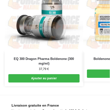
EQ 300 Dragon Pharma Boldenone (300
Boldenone
mg/ml)
37,79
€
Ajouter au panier
Livraison gratuite en France