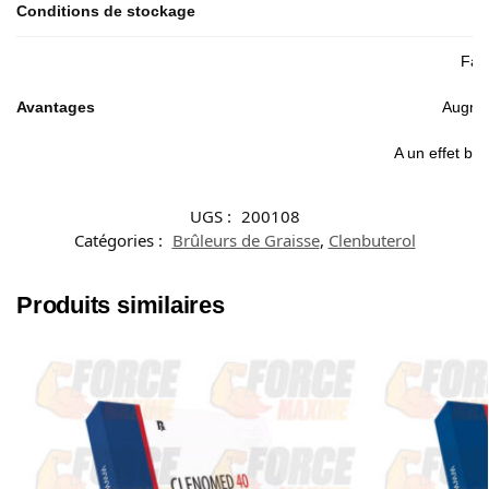
Conditions de stockage
Favo
Avantages
Augmen
A un effet bro
UGS :
200108
Catégories :
Brûleurs de Graisse
,
Clenbuterol
Produits similaires