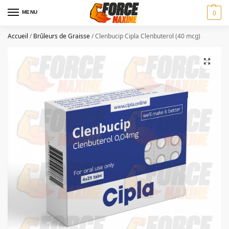
MENU
0
Accueil
/
Brûleurs de Graisse
/
Clenbucip Cipla Clenbuterol (40 mcg)