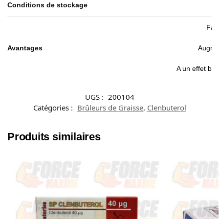
Conditions de stockage
Favo
Avantages
Augmen
A un effet bro
UGS :
200104
Catégories :
Brûleurs de Graisse
,
Clenbuterol
Produits similaires