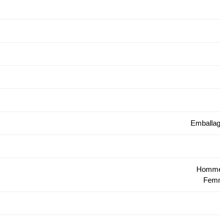
Emballag
Hommes
Femm