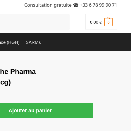
Consultation gratuite ☎
+33 6 78 99 90 71
Recherche
0,00
€
0
nce (HGH)
SARMs
che Pharma
mcg)
Ajouter au panier