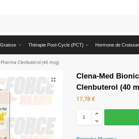
 Graisse
Thérapie Post-Cycle (PCT)
Hormone de Croissa
 Pharma Clenbuterol (40 mcg)
Clena-Med Bioni
Clenbuterol (40 
17,78
€
Bioniche Pharma