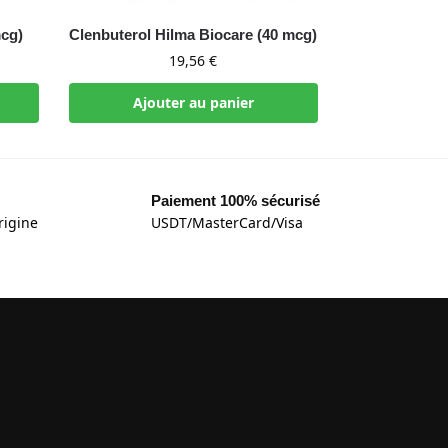
mcg)
Clenbuterol Hilma Biocare (40 mcg)
19,56
€
Ajouter au panier
Paiement 100% sécurisé
rigine
USDT/MasterCard/Visa