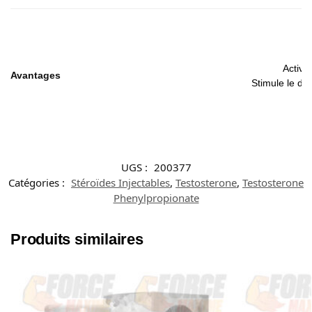
Active
Avantages
Stimule le dé
UGS :
200377
Catégories :
Stéroïdes Injectables
,
Testosterone
,
Testosterone
Phenylpropionate
Produits similaires