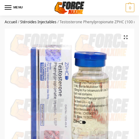
MENU
0
Accueil
/
Stéroïdes Injectables
/
Testosterone Phenylpropionate ZPHC (100 mg