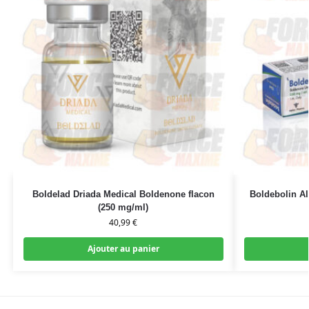
Boldelad Driada Medical Boldenone flacon
Boldebolin A
(250 mg/ml)
40,99
€
Ajouter au panier