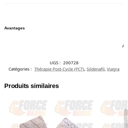
Avantages
Acc
UGS :
200728
Catégories :
Thérapie Post-Cycle (PCT)
,
Sildenafil
,
Viagra
Produits similaires