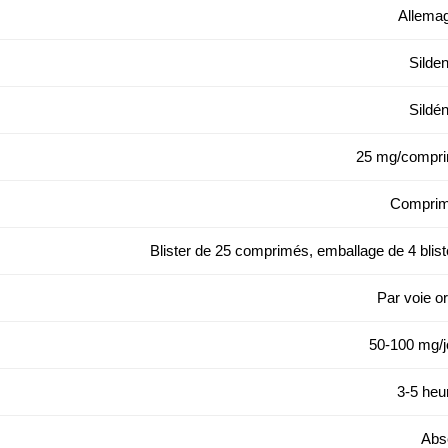
Allema
Silden
Sildén
25 mg/compr
Compri
Blister de 25 comprimés, emballage de 4 blist
Par voie or
50-100 mg/j
3-5 heu
Abs