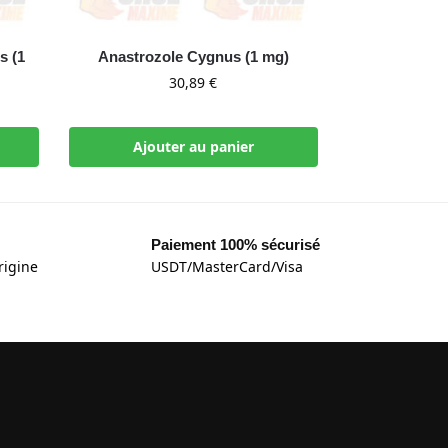
s (1
Anastrozole Cygnus (1 mg)
30,89
€
Ajouter au panier
Paiement 100% sécurisé
rigine
USDT/MasterCard/Visa