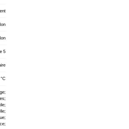
ent
Non
Non
e 5
ire
 °C
ge;
es;
le;
lle;
que;
ce;