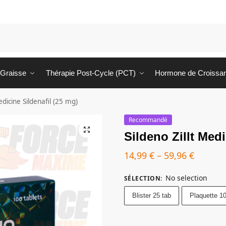
 Graisse
Thérapie Post-Cycle (PCT)
Hormone de Croissa
edicine Sildenafil (25 mg)
Recommandé
Sildeno Zillt Medi
14,99
€
–
59,96
€
No selection
SÉLECTION
:
Blister 25 tab
Plaquette 10