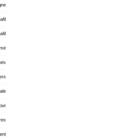
gne
afil
afil
imé
més
ers
ale
our
res
ent