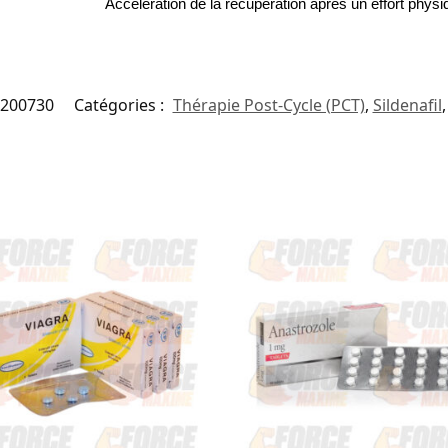
Accélération de la récupération après un effort physi
200730
Catégories :
Thérapie Post-Cycle (PCT)
,
Sildenafil