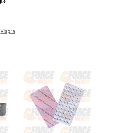
que
,
Viagra