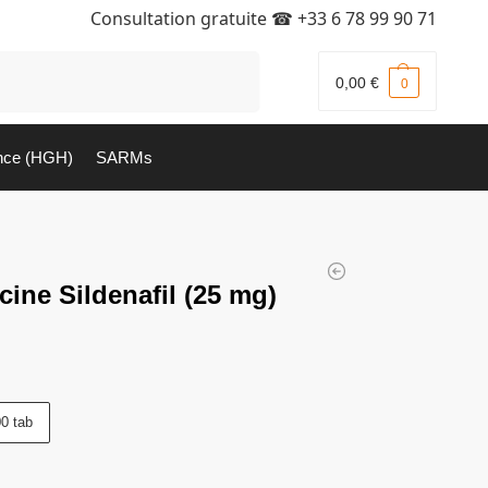
Consultation gratuite ☎
+33 6 78 99 90 71
Recherche
0,00
€
0
nce (HGH)
SARMs
cine Sildenafil (25 mg)
0 tab