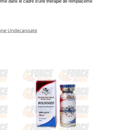
terme dans le cadre d'une thérapie de remplacement hormonal ou de cy
one Undecanoate