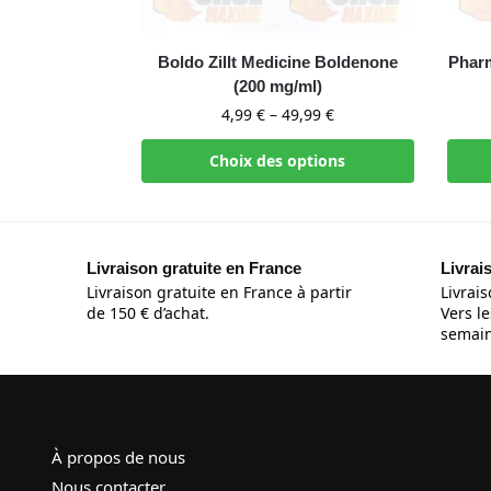
Boldo Zillt Medicine Boldenone
Phar
(200 mg/ml)
4,99
€
–
49,99
€
Choix des options
Livraison gratuite en France
Livrai
Livraison gratuite en France à partir
Livrais
de 150 € d’achat.
Vers le
semain
À propos de nous
Nous contacter