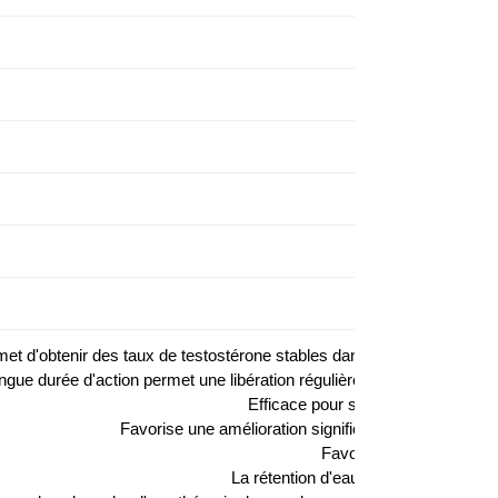
d'obtenir des taux de testostérone stables dans le sang avec des injec
ngue durée d'action permet une libération régulière de la testostérone
Efficace pour stimuler une croissa
Favorise une amélioration significative de la force 
Favorise une récupératio
La rétention d'eau dans l'organisme e