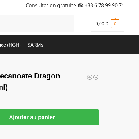
Consultation gratuite ☎
+33 6 78 99 90 71
Recherche
0,00
€
0
nce (HGH)
SARMs
decanoate Dragon
l)
Ajouter au panier