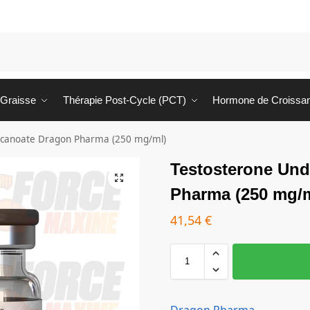
 Graisse
Thérapie Post-Cycle (PCT)
Hormone de Croissa
ecanoate Dragon Pharma (250 mg/ml)
Testosterone Un
Pharma (250 mg/m
41,54
€
Dragon Pharma