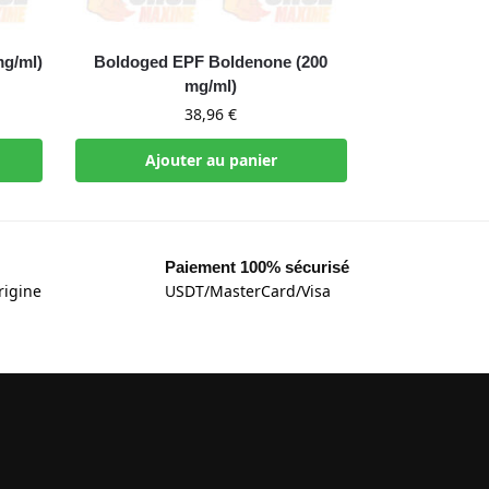
g/ml)
Boldoged EPF Boldenone (200
mg/ml)
38,96
€
Ajouter au panier
Paiement 100% sécurisé
rigine
USDT/MasterCard/Visa