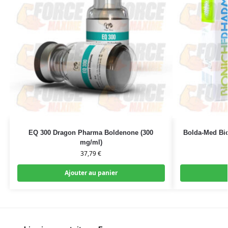
EQ 300 Dragon Pharma Boldenone (300
Bolda-Med Bi
mg/ml)
37,79
€
Ajouter au panier