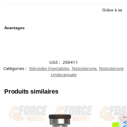
Grâce à sa lo
Avantages
UGS :
200411
Catégories :
Stéroïdes Injectables
,
Testosterone
,
Testosterone
Undecanoate
Produits similaires