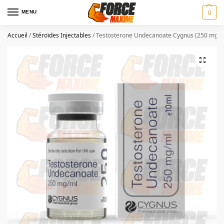
MENU
0
Accueil
/
Stéroïdes Injectables
/
Testosterone Undecanoate Cygnus (250 mg/m