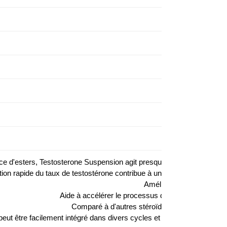
ce d'esters, Testosterone Suspension agit presque immédiatement aprè
ion rapide du taux de testostérone contribue à une augmentation rapi
Améliore la force physiqu
Aide à accélérer le processus de récupération aprè
Comparé à d'autres stéroïdes, il a moins d'effet
l peut être facilement intégré dans divers cycles et programmes de sté