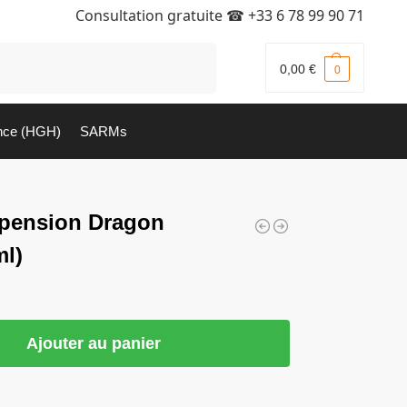
Consultation gratuite ☎
+33 6 78 99 90 71
Recherche
0,00
€
0
nce (HGH)
SARMs
spension Dragon
l)
Ajouter au panier