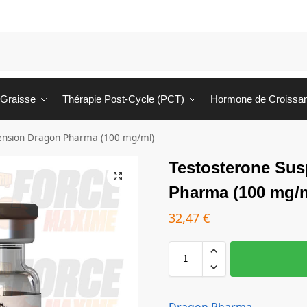
 Graisse
Thérapie Post-Cycle (PCT)
Hormone de Croissa
ension Dragon Pharma (100 mg/ml)
Testosterone Su
Pharma (100 mg/m
32,47
€
Dragon Pharma