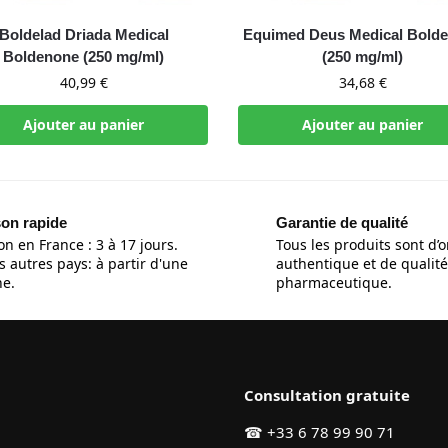
Boldelad Driada Medical
Equimed Deus Medical Bold
Boldenone (250 mg/ml)
(250 mg/ml)
40,99
€
34,68
€
Ajouter au panier
Ajouter au panier
son rapide
Garantie de qualité
on en France : 3 à 17 jours.
Tous les produits sont d’o
s autres pays: à partir d'une
authentique et de qualité
e.
pharmaceutique.
Consultation gratuite
☎
+33 6 78 99 90 71