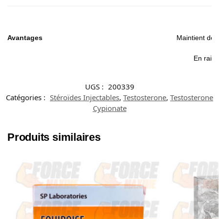
Avantages
Maintient des
En raiso
UGS :
200339
Catégories :
Stéroïdes Injectables
,
Testosterone
,
Testosterone
Cypionate
Produits similaires