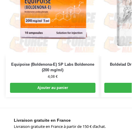
Equipoise (Boldenona-E) SP Labs Boldenone
Boldelad Dr
(200 mg/ml)
4,08
€
Ajouter au panier
Livraison gratuite en France
Livraison gratuite en France à partir de 150 € d’achat.