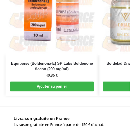
Equipoise (Boldenona-E) SP Labs Boldenone
Boldelad Dri
flacon (200 mg/ml)
40,86
€
Ajouter au panier
Livraison gratuite en France
Livraison gratuite en France à partir de 150 € d’achat.