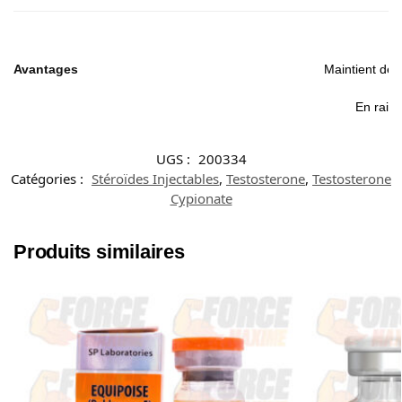
Avantages
Maintient des
En raiso
UGS :
200334
Catégories :
Stéroïdes Injectables
,
Testosterone
,
Testosterone
Cypionate
Produits similaires