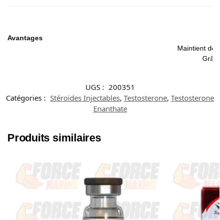
Avantages
Maintient des
Grâce
UGS :
200351
Catégories :
Stéroïdes Injectables
,
Testosterone
,
Testosterone
Enanthate
Produits similaires