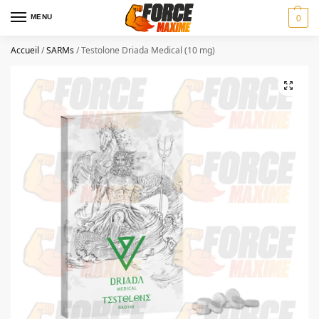
MENU
0
Accueil
/
SARMs
/
Testolone Driada Medical (10 mg)