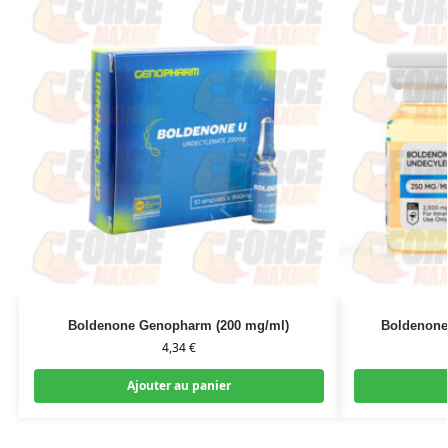
Boldenone Genopharm (200 mg/ml)
Boldenone
4,34
€
Ajouter au panier