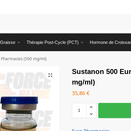
 Graisse
Thérapie Post-Cycle (PCT)
Hormone de Croissa
 Pharmacies (500 mg/ml)
Sustanon 500 Eur
mg/ml)
35,86
€
Euro Pharmacies