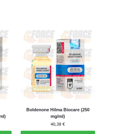
Boldenone Hilma Biocare (250
ml)
mg/ml)
40,38
€