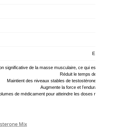
Endroit sec et sombr
 significative de la masse musculaire, ce qui est particulièrement bé
Réduit le temps de récupération après 
Maintient des niveaux stables de testostérone dans le sang, ce qui 
Augmente la force et l'endurance, ce qui contribu
olumes de médicament pour atteindre les doses requises, ce qui rend s
sterone Mix