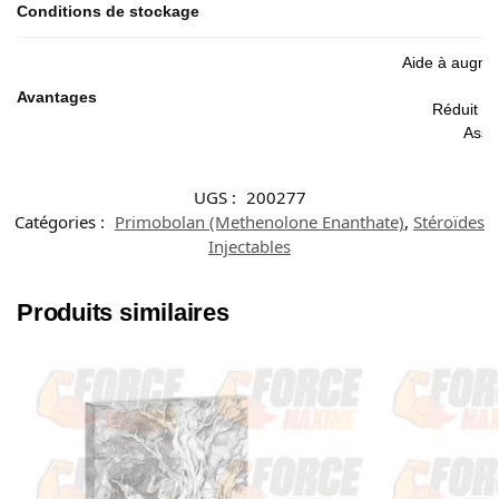
Conditions de stockage
Aide à augmen
Avantages
Réduit ef
Assur
UGS :
200277
Catégories :
Primobolan (Methenolone Enanthate)
,
Stéroïdes
Injectables
Produits similaires