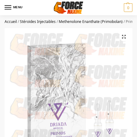
MENU
0
Accueil
/
Stéroïdes Injectables
/
Methenolone Enanthate (Primobolan)
/
Primos