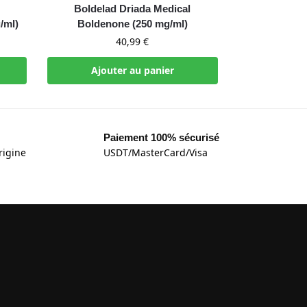
Boldelad Driada Medical
/ml)
Boldenone (250 mg/ml)
40,99
€
Ajouter au panier
Paiement 100% sécurisé
rigine
USDT/MasterCard/Visa