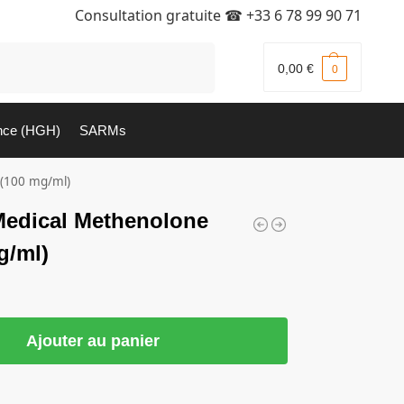
Consultation gratuite ☎
+33 6 78 99 90 71
Recherche
0,00
€
0
nce (HGH)
SARMs
(100 mg/ml)
edical Methenolone
g/ml)
Ajouter au panier