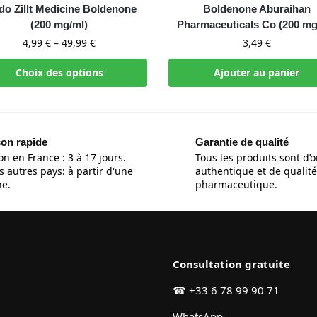
do Zillt Medicine Boldenone
Boldenone Aburaihan
(200 mg/ml)
Pharmaceuticals Co (200 mg
4,99
€
–
49,99
€
3,49
€
Choix des options
Ajouter au panier
son rapide
Garantie de qualité
on en France : 3 à 17 jours.
Tous les produits sont d’o
s autres pays: à partir d'une
authentique et de qualité
e.
pharmaceutique.
Consultation gratuite
☎
+33 6 78 99 90 71
WhatsApp