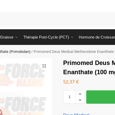
 Graisse
Thérapie Post-Cycle (PCT)
Hormone de Croissa
hate (Primobolan)
/
Primomed Deus Medical Methenolone Enanthate 
Primomed Deus M
Enanthate (100 m
52,37
€
Deus Medical