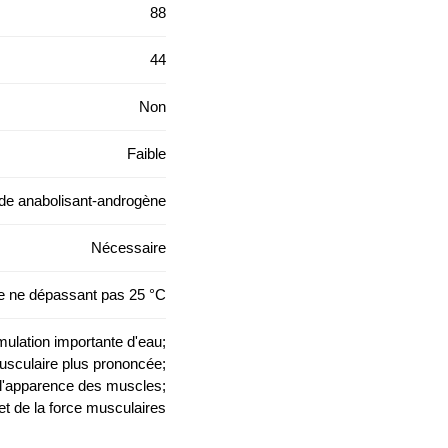
88
44
Non
Faible
ïde anabolisant-androgène
Nécessaire
re ne dépassant pas 25 °C
ulation importante d'eau;
musculaire plus prononcée;
i l'apparence des muscles;
et de la force musculaires