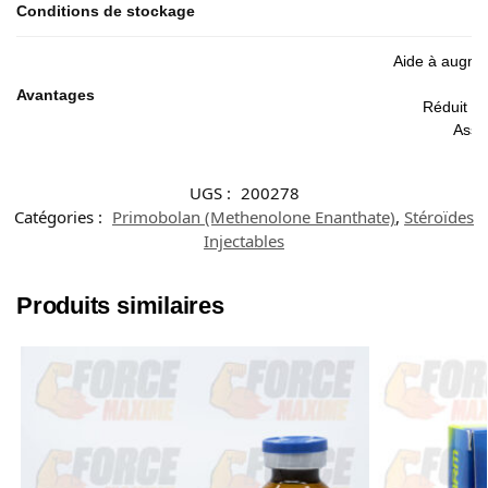
Conditions de stockage
Aide à augmen
Avantages
Réduit ef
Assur
UGS :
200278
Catégories :
Primobolan (Methenolone Enanthate)
,
Stéroïdes
Injectables
Produits similaires