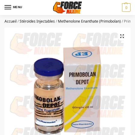
MENU
0
Accueil
/
Stéroïdes Injectables
/
Methenolone Enanthate (Primobolan)
/
Primob