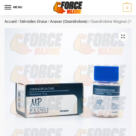
MENU
0
Accueil
/
Stéroïdes Oraux
/
Anavar (Oxandrolone)
/
Oxandrolone Magnus (10 