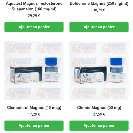
Aquatest Magnus Testosterone
Boldenone Magnus (250 mg/ml)
Suspension (100 mg/ml)
38,79
€
29,29
€
Ajouter au panier
Ajouter au panier
Clenbuterol Magnus (40 mcg)
Clomid Magnus (50 mg)
17,29
€
27,59
€
Ajouter au panier
Ajouter au panier