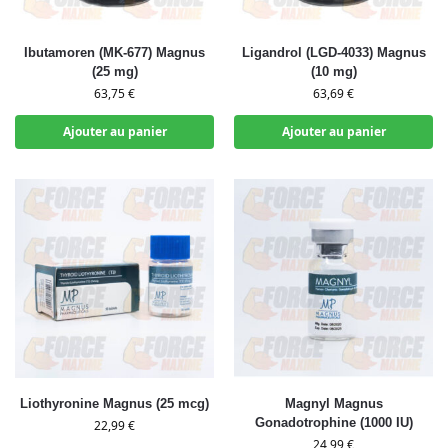
Ibutamoren (MK-677) Magnus
Ligandrol (LGD-4033) Magnus
(25 mg)
(10 mg)
63,75
€
63,69
€
Ajouter au panier
Ajouter au panier
Liothyronine Magnus (25 mcg)
Magnyl Magnus
Gonadotrophine (1000 IU)
22,99
€
24,99
€