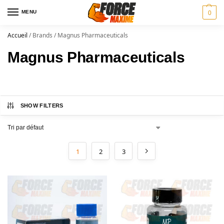
MENU
0
Accueil
/
Brands
/
Magnus Pharmaceuticals
Magnus Pharmaceuticals
SHOW FILTERS
1
2
3