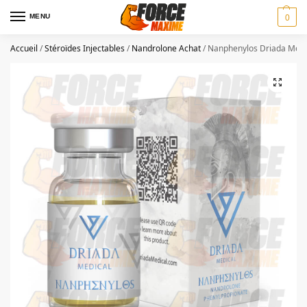
MENU
0
Accueil
/
Stéroïdes Injectables
/
Nandrolone Achat
/
Nanphenylos Driada Medic