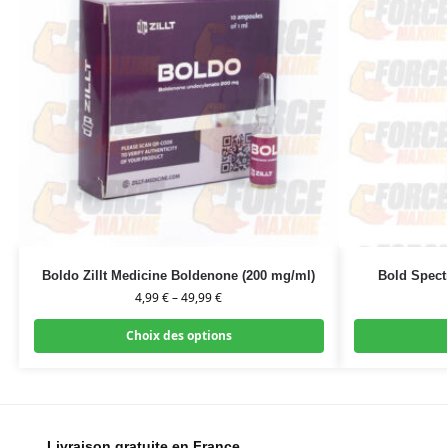
Boldo Zillt Medicine Boldenone (200 mg/ml)
Bold Spect
4,99
€
–
49,99
€
Choix des options
Livraison gratuite en France