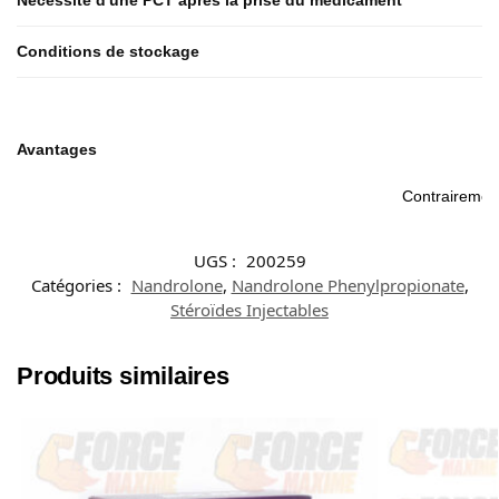
Nécessité d'une PCT après la prise du médicament
Conditions de stockage
Avantages
F
Contrairement
UGS :
200259
Catégories :
Nandrolone
,
Nandrolone Phenylpropionate
,
Stéroïdes Injectables
Produits similaires