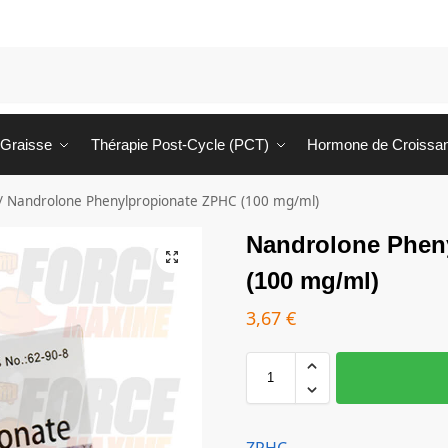
 Graisse
Thérapie Post-Cycle (PCT)
Hormone de Croissa
/
Nandrolone Phenylpropionate ZPHC (100 mg/ml)
Nandrolone Phen
(100 mg/ml)
3,67
€
ZPHC