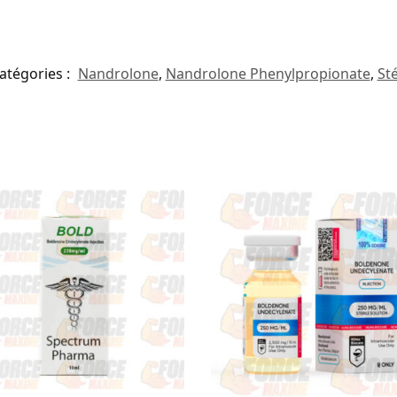
atégories :
Nandrolone
,
Nandrolone Phenylpropionate
,
St