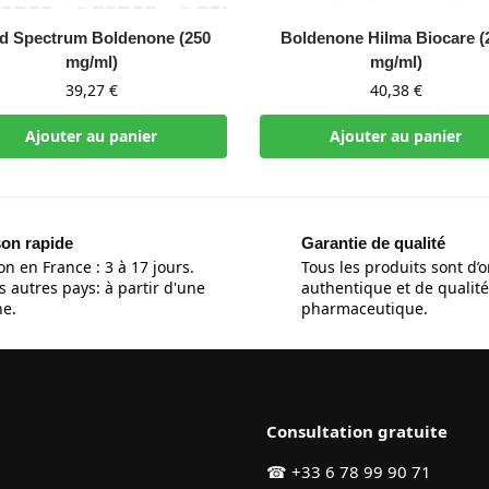
d Spectrum Boldenone (250
Boldenone Hilma Biocare (
mg/ml)
mg/ml)
39,27
€
40,38
€
Ajouter au panier
Ajouter au panier
son rapide
Garantie de qualité
on en France : 3 à 17 jours.
Tous les produits sont d’o
s autres pays: à partir d'une
authentique et de qualité
e.
pharmaceutique.
Consultation gratuite
☎
+33 6 78 99 90 71