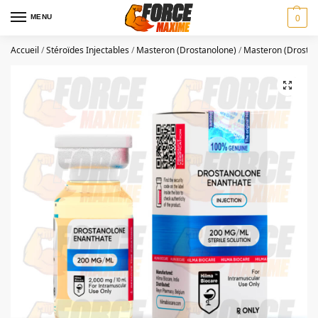
MENU
0
Accueil
/
Stéroïdes Injectables
/
Masteron (Drostanolone)
/
Masteron (Drostan