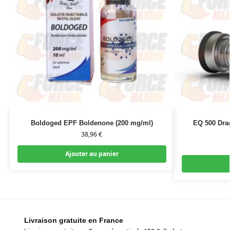
Boldoged EPF Boldenone (200 mg/ml)
EQ 500 Dra
38,96
€
Ajouter au panier
Livraison gratuite en France