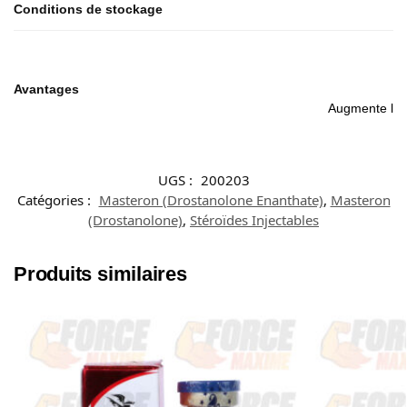
Conditions de stockage
Avantages
Augmente la f
UGS :
200203
Catégories :
Masteron (Drostanolone Enanthate)
,
Masteron
(Drostanolone)
,
Stéroïdes Injectables
Produits similaires